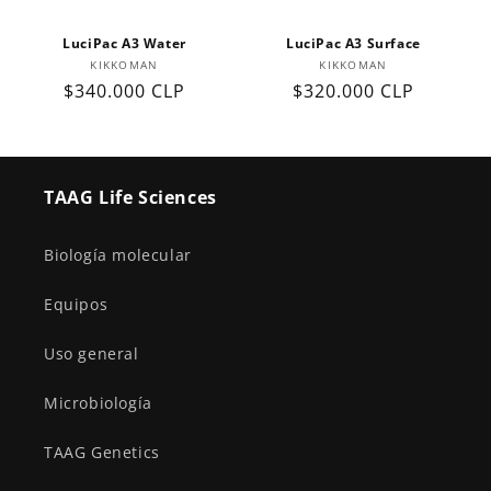
n
LuciPac A3 Water
LuciPac A3 Surface
:
Proveedor:
Proveedor:
KIKKOMAN
KIKKOMAN
Precio
$340.000 CLP
Precio
$320.000 CLP
habitual
habitual
TAAG Life Sciences
Biología molecular
Equipos
Uso general
Microbiología
TAAG Genetics