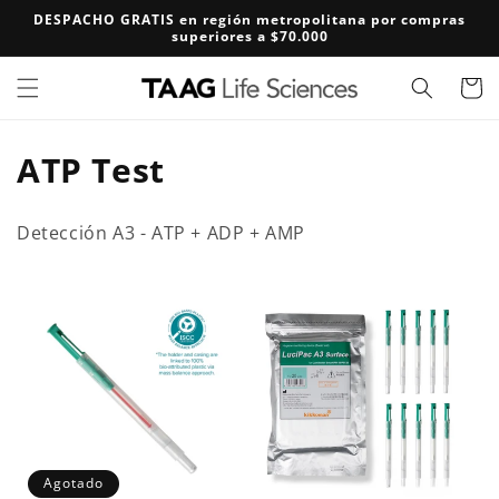
Ir
DESPACHO GRATIS en región metropolitana por compras
directamente
superiores a $70.000
al contenido
Carrito
C
ATP Test
o
Detección A3 - ATP + ADP + AMP
l
e
c
c
i
ó
Agotado