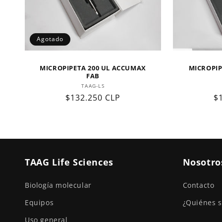
Agotado
MICROPIPETA 200 UL ACCUMAX
MICROPIP
FAB
Proveedor:
TAAG-LS
Precio
$132.250 CLP
P
$
habitual
h
TAAG Life Sciences
Nosotro
Biología molecular
Contacto
Equipos
¿Quiénes 
Uso general