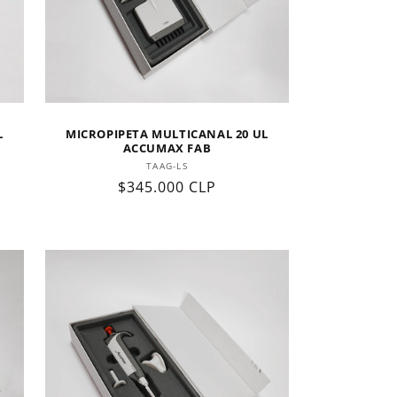
L
MICROPIPETA MULTICANAL 20 UL
ACCUMAX FAB
Proveedor:
TAAG-LS
Precio
$345.000 CLP
habitual