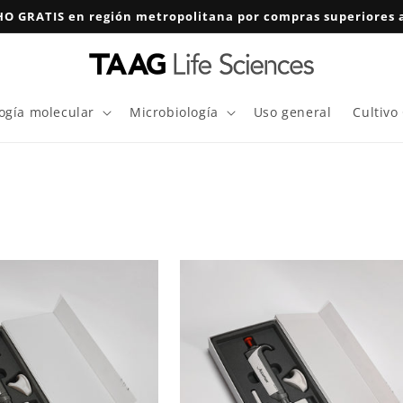
O GRATIS en región metropolitana por compras superiores a
logía molecular
Microbiología
Uso general
Cultivo