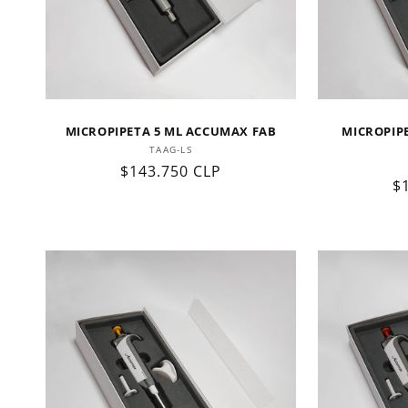
MICROPIPETA 5 ML ACCUMAX FAB
MICROPIP
Proveedor:
TAAG-LS
Precio
$143.750 CLP
P
$
habitual
h