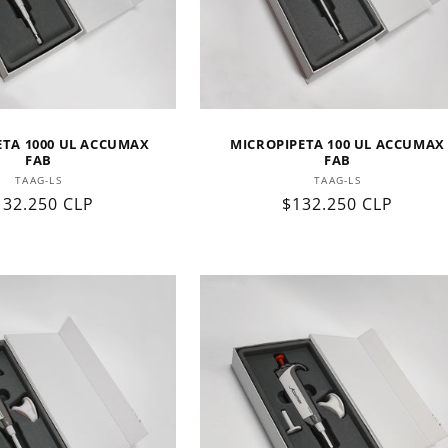
ETA 1000 UL ACCUMAX
MICROPIPETA 100 UL ACCUMAX
FAB
FAB
Proveedor:
Proveedor:
TAAG-LS
TAAG-LS
recio
132.250 CLP
Precio
$132.250 CLP
abitual
habitual