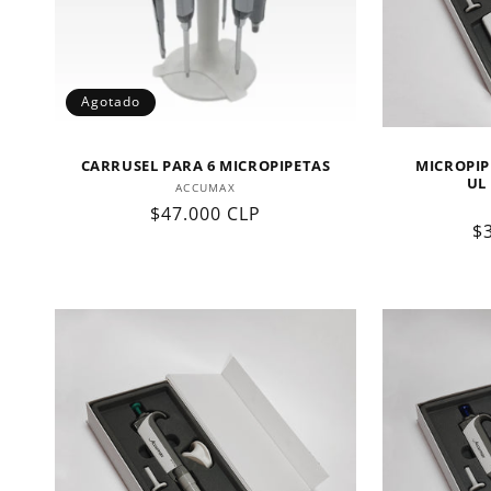
c
i
Agotado
ó
CARRUSEL PARA 6 MICROPIPETAS
MICROPIP
n
UL
Proveedor:
ACCUMAX
Precio
$47.000 CLP
P
$
:
habitual
h