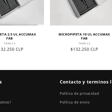
ETA 2.5 UL ACCUMAX
MICROPIPETA 10 UL ACCUMAX
FAB
FAB
Proveedor:
Proveedor:
TAAG-LS
TAAG-LS
recio
132.250 CLP
Precio
$132.250 CLP
abitual
habitual
s
Contacto y terminos 
Política de privacidad
somos?
Política de envío