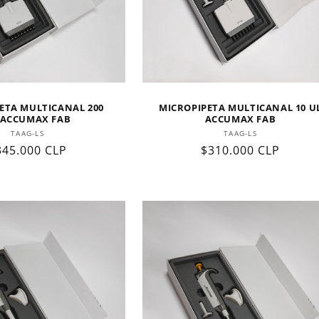
ETA MULTICANAL 200
MICROPIPETA MULTICANAL 10 U
 ACCUMAX FAB
ACCUMAX FAB
Proveedor:
Proveedor:
TAAG-LS
TAAG-LS
recio
345.000 CLP
Precio
$310.000 CLP
abitual
habitual