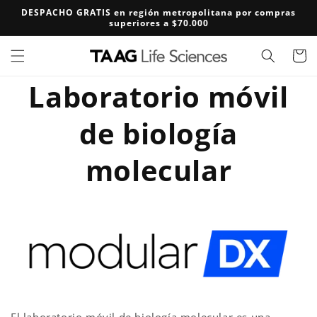
Ir
DESPACHO GRATIS en región metropolitana por compras
directamente
superiores a $70.000
al contenido
Carrito
Laboratorio móvil
de biología
molecular
El laboratorio móvil de biología molecular es una