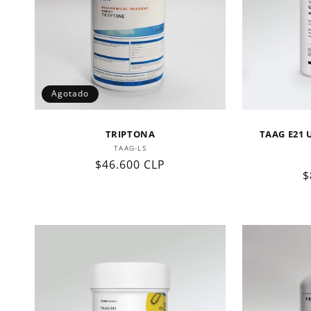
Agotado
TRIPTONA
TAAG E21 
Proveedor:
TAAG-LS
Precio
$46.600 CLP
P
$
habitual
h