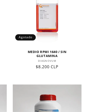
Agotado
MEDIO RPMI 1640 / SIN
GLUTAMINA
Proveedor:
DIAGNOVUM
Precio
$8.200 CLP
habitual