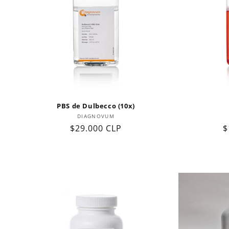
PBS de Dulbecco (10x)
Proveedor:
DIAGNOVUM
Precio
$29.000 CLP
P
$
habitual
h