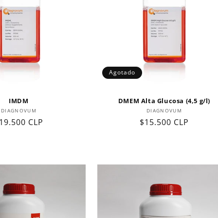
Agotado
IMDM
DMEM Alta Glucosa (4,5 g/l)
Proveedor:
Proveedor:
DIAGNOVUM
DIAGNOVUM
recio
19.500 CLP
Precio
$15.500 CLP
abitual
habitual