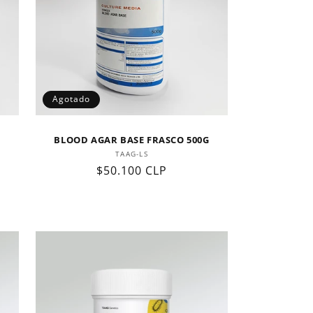
Agotado
BLOOD AGAR BASE FRASCO 500G
Proveedor:
TAAG-LS
Precio
$50.100 CLP
habitual