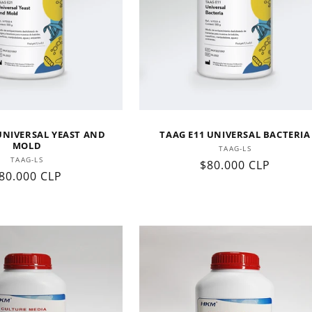
UNIVERSAL YEAST AND
TAAG E11 UNIVERSAL BACTERIA
MOLD
Proveedor:
TAAG-LS
Proveedor:
TAAG-LS
Precio
$80.000 CLP
recio
80.000 CLP
habitual
abitual