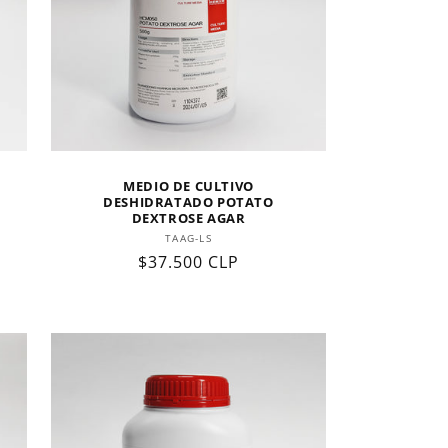
MEDIO DE CULTIVO
DESHIDRATADO POTATO
DEXTROSE AGAR
Proveedor:
TAAG-LS
Precio
$37.500 CLP
habitual