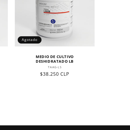
Agotado
MEDIO DE CULTIVO
DESHIDRATADO LB
Proveedor:
TAAG-LS
Precio
$38.250 CLP
habitual