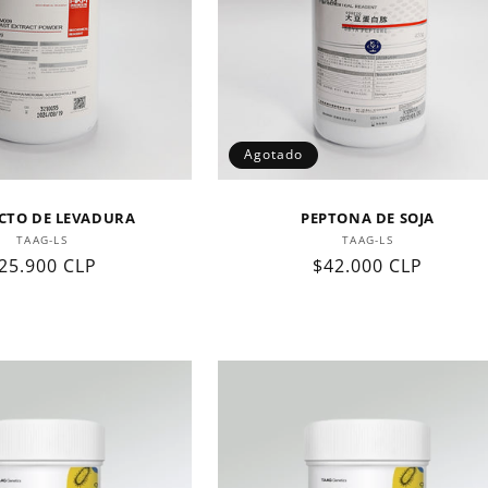
Agotado
CTO DE LEVADURA
PEPTONA DE SOJA
Proveedor:
Proveedor:
TAAG-LS
TAAG-LS
recio
25.900 CLP
Precio
$42.000 CLP
abitual
habitual