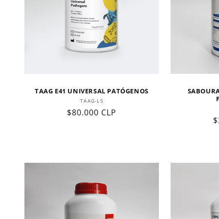
TAAG E41 UNIVERSAL PATÓGENOS
SABOURA
Proveedor:
TAAG-LS
Precio
$80.000 CLP
P
$
habitual
h