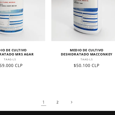
IO DE CULTIVO
MEDIO DE CULTIVO
RATADO MRS AGAR
DESHIDRATADO MACCONKEY
Proveedor:
Proveedor:
TAAG-LS
TAAG-LS
recio
69.000 CLP
Precio
$50.100 CLP
abitual
habitual
1
2