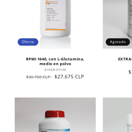
Oferta
Agotado
RPMI 1640, con L-Glutamina,
EXTRA
medio en polvo
Proveedor:
DIAGNOVUM
P
$
Precio
Precio
$27.675 CLP
$30.750 CLP
h
habitual
de
oferta