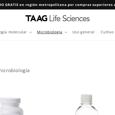
O GRATIS en región metropolitana por compras superiores a
logía molecular
Microbiología
Uso general
Cultivo
microbiología