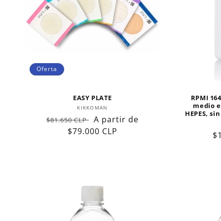
c
i
ó
Oferta
n
EASY PLATE
RPMI 164
:
medio e
Proveedor:
KIKKOMAN
HEPES, sin
Precio
Precio
A partir de
$81.650 CLP
habitual
$79.000 CLP
de
P
$
oferta
h