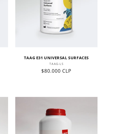
TAAG E31 UNIVERSAL SURFACES
Proveedor:
TAAG-LS
Precio
$80.000 CLP
habitual