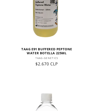
TAAG E91 BUFFERED PEPTONE
WATER BOTELLA 225ML
Proveedor:
TAAG-GENETICS
Precio
$2.670 CLP
habitual