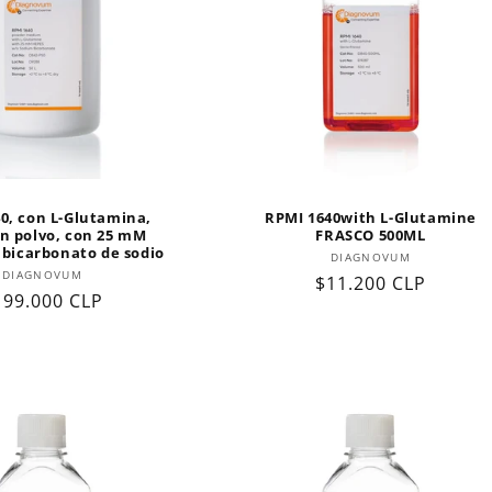
0, con L-Glutamina,
RPMI 1640with L-Glutamine
n polvo, con 25 mM
FRASCO 500ML
 bicarbonato de sodio
Proveedor:
DIAGNOVUM
Proveedor:
DIAGNOVUM
Precio
$11.200 CLP
recio
199.000 CLP
habitual
abitual