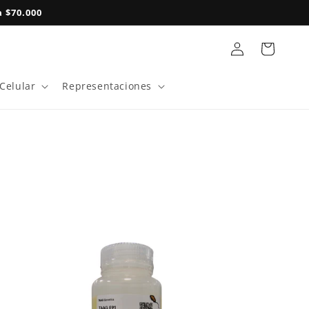
 $70.000
Iniciar
Carrito
sesión
 Celular
Representaciones