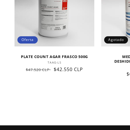
Oferta
Agotado
PLATE COUNT AGAR FRASCO 500G
MED
DESHID
Proveedor:
TAAG-LS
Precio
Precio
$42.550 CLP
$47.520 CLP
P
$
habitual
de
h
oferta