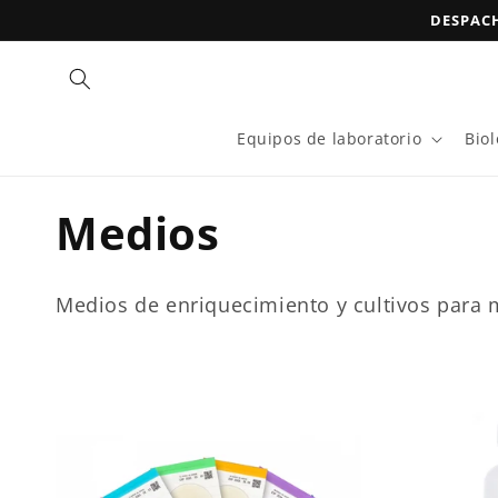
Ir
DESPACH
directamente
al contenido
Equipos de laboratorio
Bio
C
Medios
o
Medios de enriquecimiento y cultivos para 
l
e
c