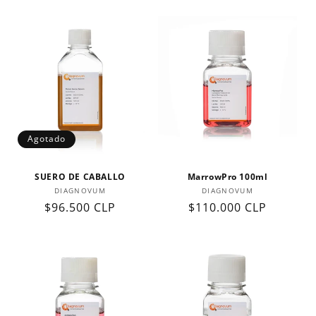
Agotado
SUERO DE CABALLO
MarrowPro 100ml
Proveedor:
Proveedor:
DIAGNOVUM
DIAGNOVUM
Precio
$96.500 CLP
Precio
$110.000 CLP
habitual
habitual