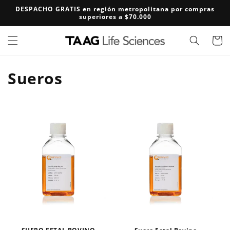
Ir
DESPACHO GRATIS en región metropolitana por compras
directamente
superiores a $70.000
al contenido
Carrito
C
Sueros
o
l
e
c
c
i
ó