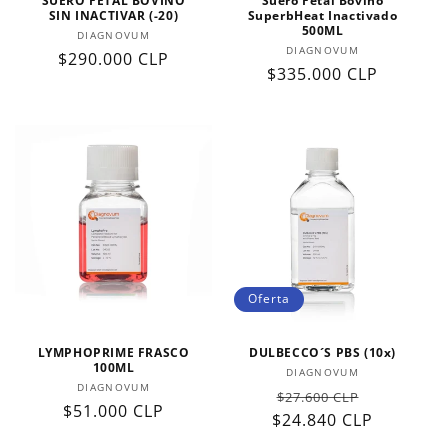
SUERO FETAL BOVINO
Suero Fetal Bovino
n
SIN INACTIVAR (-20)
SuperbHeat Inactivado
500ML
Proveedor:
DIAGNOVUM
:
Proveedor:
DIAGNOVUM
Precio
$290.000 CLP
Precio
$335.000 CLP
habitual
habitual
Oferta
LYMPHOPRIME FRASCO
DULBECCO´S PBS (10x)
100ML
Proveedor:
DIAGNOVUM
Proveedor:
DIAGNOVUM
Precio
Precio
$27.600 CLP
Precio
$51.000 CLP
$24.840 CLP
habitual
de
habitual
oferta