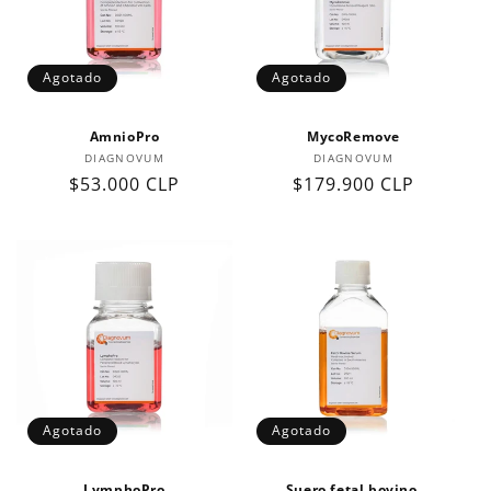
Agotado
Agotado
AmnioPro
MycoRemove
Proveedor:
Proveedor:
DIAGNOVUM
DIAGNOVUM
Precio
$53.000 CLP
Precio
$179.900 CLP
habitual
habitual
Agotado
Agotado
LymphoPro
Suero fetal bovino,