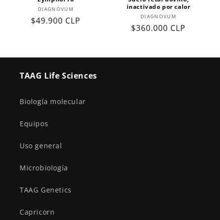
inactivado por calor
Proveedor:
DIAGNOVUM
Proveedor:
DIAGNOVUM
Precio
$49.900 CLP
Precio
$360.000 CLP
habitual
habitual
TAAG Life Sciences
Biología molecular
Equipos
Uso general
Microbiología
TAAG Genetics
Capricorn