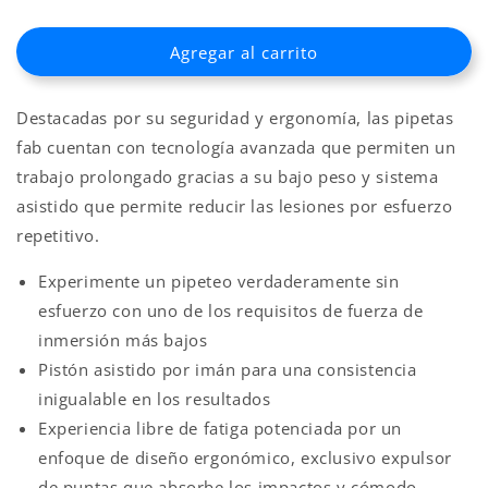
cantidad
cantidad
para
para
Agregar al carrito
MICROPIPETA
MICROPIPETA
MULTICANAL
MULTICANAL
10
10
Destacadas por su seguridad y ergonomía, las pipetas
UL
UL
ACCUMAX
ACCUMAX
fab cuentan con tecnología avanzada que permiten un
FAB
FAB
trabajo prolongado gracias a su bajo peso y sistema
asistido que permite reducir las lesiones por esfuerzo
repetitivo.
Experimente un pipeteo verdaderamente sin
esfuerzo con uno de los requisitos de fuerza de
inmersión más bajos
Pistón asistido por imán para una consistencia
inigualable en los resultados
Experiencia libre de fatiga potenciada por un
enfoque de diseño ergonómico, exclusivo expulsor
de puntas que absorbe los impactos y cómodo