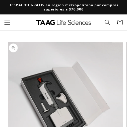
Ir
DESPACHO GRATIS en región metropolitana por compras
directamente
superiores a $70.000
al contenido
Carrito
Ir
directamente
a la
información
del producto