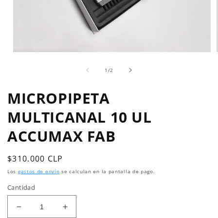
Abrir
elemento
de
multimedia
1
/
2
1
en
MICROPIPETA
una
ventana
modal
MULTICANAL 10 UL
ACCUMAX FAB
Precio
$310.000 CLP
habitual
Los
gastos de envío
se calculan en la pantalla de pago.
Cantidad
Reducir
Aumentar