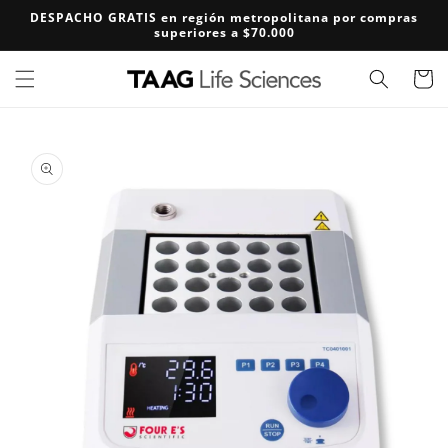
Ir
DESPACHO GRATIS en región metropolitana por compras
directamente
superiores a $70.000
al contenido
Carrito
Ir
directamente
a la
información
del producto