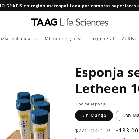
O GRATIS en región metropolitana por compras superiores a
logía molecular
Microbiología
Uso general
Cultivo
Esponja s
Letheen 1
Tipo de esponja
Sin Mango
Con M
Precio
Precio
$133.00
$220.000 CLP
habitual
de