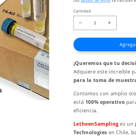
Los
gastos de envío
se calculan e
oferta
Cantidad
Reducir
Aumentar
cantidad
cantidad
para
para
Agregar
Esponja
Esponja
seca
seca
+
+
¡Queremos que tu decisi
Neutralizante
Neutraliza
Letheen
Letheen
Adquiere este increíble 
10ml
10ml
para la toma de muestra
X
X
100
100
Contamos con amplio stoc
unidades
unidades
está
100% operativo
para
eficiencia.
LetheenSampling
es un 
Technologies
en Chile, b