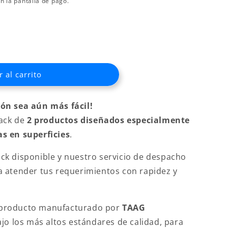
n la pantalla de pago.
 al carrito
ón sea aún más fácil!
nte
pack de
2 productos diseñados especialmente
s en superficies
.
k disponible y nuestro servicio de despacho
 atender tus requerimientos con rapidez y
producto manufacturado por
TAAG
ajo los más altos estándares de calidad, para