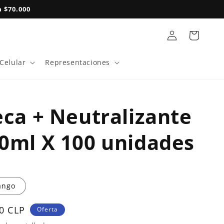
 $70.000
Iniciar
Carrito
sesión
 Celular
Representaciones
eca + Neutralizante
0ml X 100 unidades
ango
0 CLP
Oferta