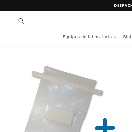
Ir
DESPACH
directamente
al contenido
Equipos de laboratorio
Bio
Ir
directamente
a la
información
del producto