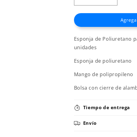
Reducir
Aumentar
cantidad
cantidad
para
para
Agregar
ESPONJA
ESPONJA
SECA
SECA
POLIURETANO
POLIURE
Esponja de Poliuretano 
CON
CON
MANGO
MANGO
unidades
90X40
90X40
18
18
Esponja de poliuretano
oz
oz
Mango de polipropileno
Bolsa con cierre de alam
Tiempo de entrega
Envío