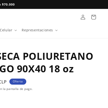
 $70.000
Iniciar
Carrito
sesión
 Celular
Representaciones
SECA POLIURETANO
O 90X40 18 oz
CLP
Oferta
n la pantalla de pago.