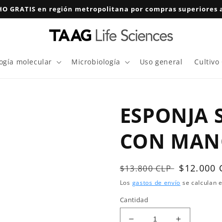
O GRATIS en región metropolitana por compras superiores a
logía molecular
Microbiología
Uso general
Cultivo
ESPONJA 
CON MANG
Precio
Precio
$12.000 
$13.800 CLP
habitual
de
Los
gastos de envío
se calculan e
oferta
Cantidad