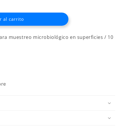
 al carrito
TANO
para muestreo
microbiológico en superficies / 10
bre