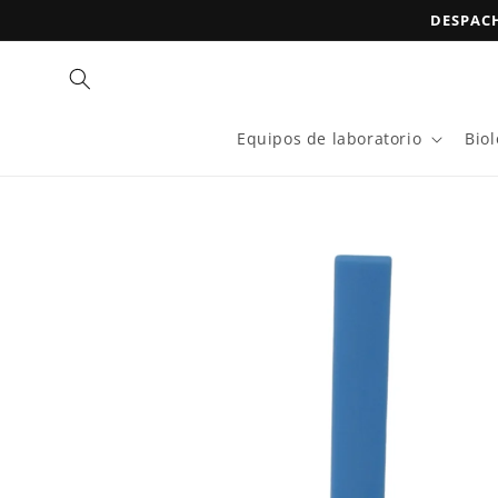
Ir
DESPACH
directamente
al contenido
Equipos de laboratorio
Bio
Ir
directamente
a la
información
del producto