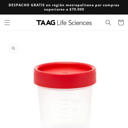
Ir
DESPACHO GRATIS en región metropolitana por compras
directamente
superiores a $70.000
al contenido
Carrito
Ir
directamente
a la
información
del producto