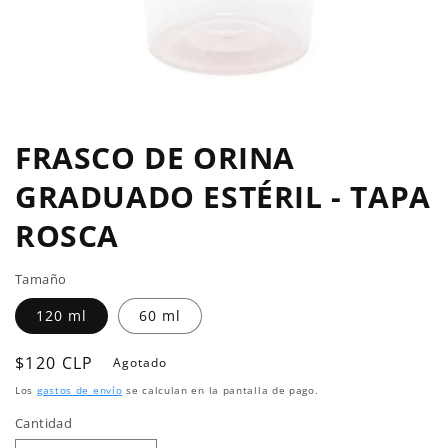
Abrir
elemento
multimedia
FRASCO DE ORINA
1
en
GRADUADO ESTÉRIL - TAPA
una
ventana
modal
ROSCA
Tamaño
120 ml
60 ml
Precio
$120 CLP
Agotado
habitual
Los
gastos de envío
se calculan en la pantalla de pago.
Cantidad