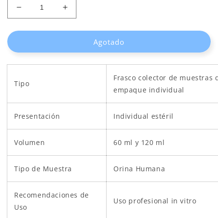
Reducir
Aumentar
cantidad
cantidad
para
para
Agotado
FRASCO
FRASCO
DE
DE
ORINA
ORINA
GRADUADO
GRADUADO
Frasco colector de muestras d
ESTÉRIL
ESTÉRIL
Tipo
empaque individual
-
-
TAPA
TAPA
ROSCA
ROSCA
Presentación
Individual estéril
Volumen
60 ml y 120 ml
Tipo de Muestra
Orina Humana
Recomendaciones de
Uso profesional in vitro
Uso