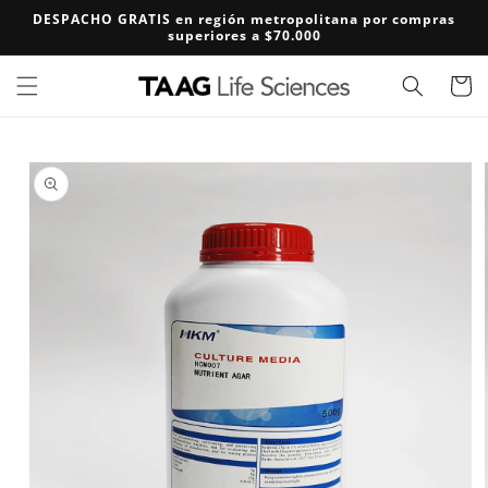
Ir
DESPACHO GRATIS en región metropolitana por compras
directamente
superiores a $70.000
al contenido
Carrito
Ir
directamente
a la
información
del producto