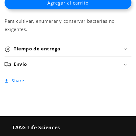
Agregar al carrito
MEDIO
MEDIO
DE
DE
CULTIVO
CULTIVO
Para cultivar, enumerar y conservar bacterias no
DESHIDRATADO
DESHIDRATADO
AGAR
AGAR
exigentes.
Tiempo de entrega
Envío
Share
TAAG Life Sciences