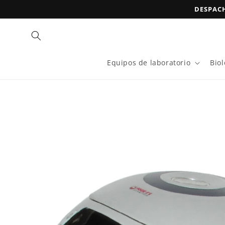
Ir
DESPACH
directamente
al contenido
Equipos de laboratorio
Bio
Ir
directamente
a la
información
del producto