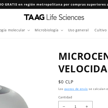
O GRATIS en región metropolitana por compras superiores a
logía molecular
Microbiología
Uso general
Cultivo
MICROCEN
VELOCID
Precio
$0 CLP
habitual
Los
gastos de envío
se calculan e
Cantidad