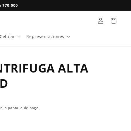
 $70.000
Iniciar
Carrito
sesión
 Celular
Representaciones
TRIFUGA ALTA
AD
n la pantalla de pago.