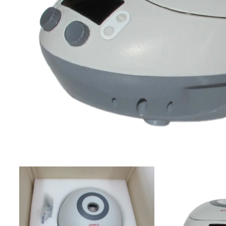
Abrir
elemento
multimedia
1
en
una
ventana
modal