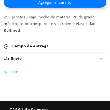
Agregar al carrito
PIPETA
PIPETA
PASTEUR
PASTEUR
ESTÉRIL
ESTÉRIL
250 pipetas / caja, hecho de material PP de grado
3
3
ML
ML
médico, color transparente y excelente elasticidad -
X
X
Rollmed
250
250
Tiempo de entrega
Envío
Share
TAAG Life Sciences