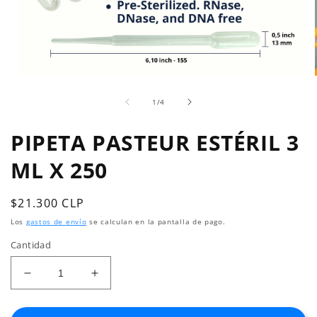
Abrir
elemento
de
multimedia
1
/
4
1
en
PIPETA PASTEUR ESTÉRIL 3
una
ventana
modal
ML X 250
Precio
$21.300 CLP
habitual
Los
gastos de envío
se calculan en la pantalla de pago.
Cantidad
Reducir
Aumentar
cantidad
cantidad
para
para