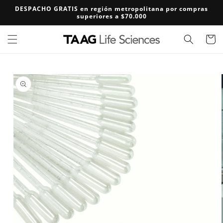
Ir
DESPACHO GRATIS en región metropolitana por compras
directamente
superiores a $70.000
al contenido
Carrito
Ir
directamente
a la
información
del producto