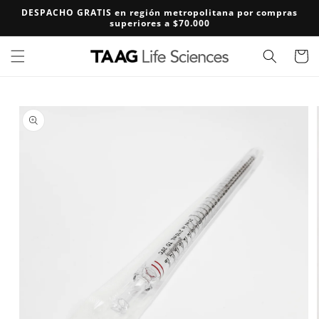
Ir
DESPACHO GRATIS en región metropolitana por compras
directamente
superiores a $70.000
al contenido
Carrito
Ir
directamente
a la
información
del producto