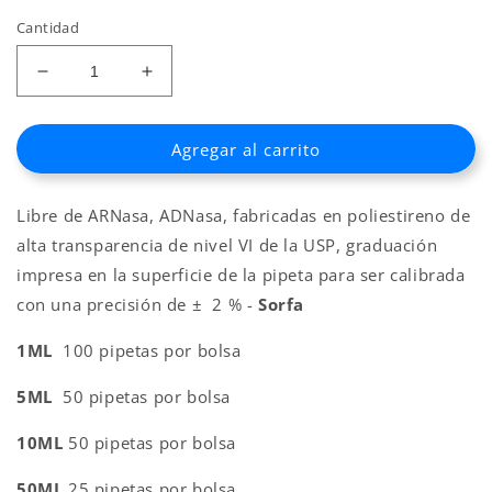
oferta
Cantidad
Reducir
Aumentar
cantidad
cantidad
para
para
Agregar al carrito
PIPETAS
PIPETAS
SEROLÓGICAS
SEROLÓGICAS
ESTÉRIL
ESTÉRIL
Libre de ARNasa, ADNasa, fabricadas en poliestireno de
alta transparencia de nivel VI de la USP, graduación
impresa en la superficie de la pipeta para ser calibrada
con una precisión de ± 2 % -
Sorfa
1ML
100 pipetas por bolsa
5ML
50 pipetas por bolsa
10ML
50 pipetas por bolsa
50ML
25 pipetas por bolsa