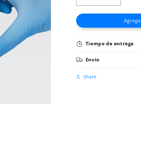
Reducir
Aumentar
cantidad
cantidad
para
para
Agregar
PLACA
PLACA
DEEPWELL
DEEPWEL
1.2ML
1.2ML
/
/
Tiempo de entrega
UNIDAD
UNIDAD
Envío
Share