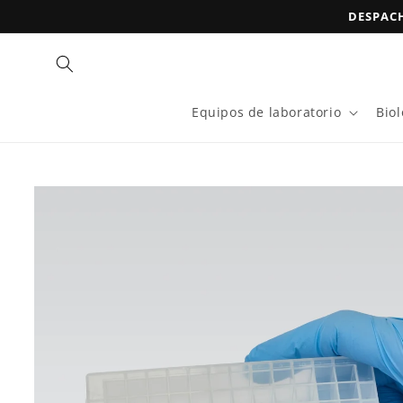
Ir
DESPACH
directamente
al contenido
Equipos de laboratorio
Bio
Ir
directamente
a la
información
del producto