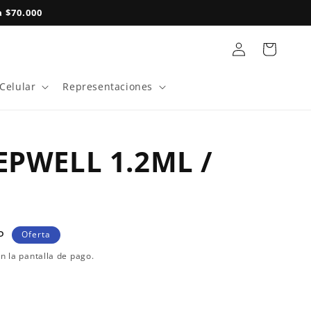
 $70.000
Iniciar
Carrito
sesión
 Celular
Representaciones
EPWELL 1.2ML /
P
Oferta
n la pantalla de pago.