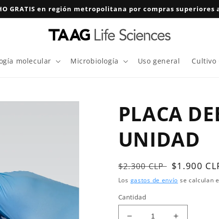
O GRATIS en región metropolitana por compras superiores a
logía molecular
Microbiología
Uso general
Cultivo
PLACA DE
UNIDAD
Precio
Precio
$1.900 CL
$2.300 CLP
habitual
de
Los
gastos de envío
se calculan e
oferta
Cantidad