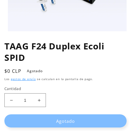
Abrir
elemento
multimedia
TAAG F24 Duplex Ecoli
1
en
SPID
una
ventana
modal
Precio
$0 CLP
Agotado
habitual
Los
gastos de envío
se calculan en la pantalla de pago.
Cantidad
Reducir
Aumentar
cantidad
cantidad
para
para
Agotado
TAAG
TAAG
F24
F24