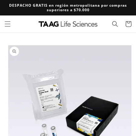
Ir
DESPACHO GRATIS en región metropolitana por compras
directamente
superiores a $70.000
al contenido
Carrito
Ir
directamente
a la
información
del producto