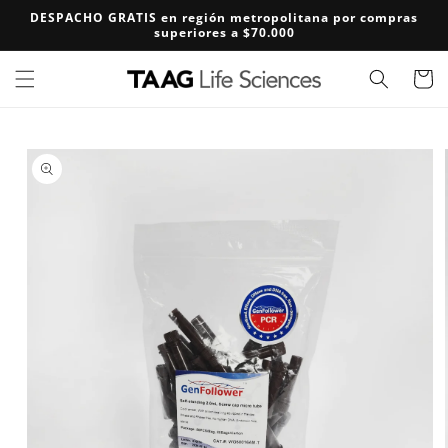
Ir
DESPACHO GRATIS en región metropolitana por compras
directamente
superiores a $70.000
al contenido
Carrito
Ir
directamente
a la
información
del producto