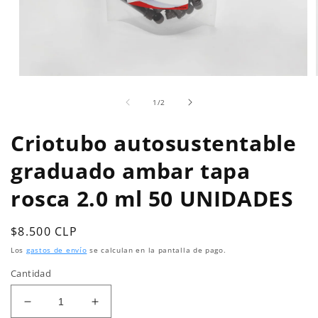
Abrir
elemento
de
multimedia
1
/
2
1
en
Criotubo autosustentable
una
ventana
modal
graduado ambar tapa
rosca 2.0 ml 50 UNIDADES
Precio
$8.500 CLP
habitual
Los
gastos de envío
se calculan en la pantalla de pago.
Cantidad
Reducir
Aumentar